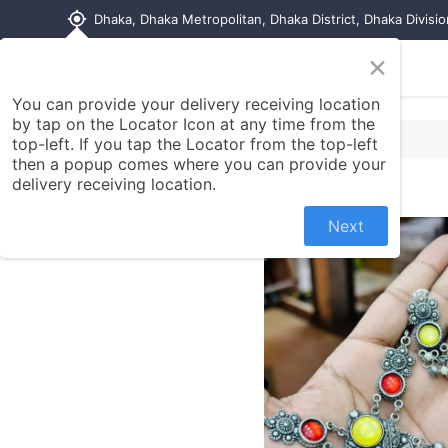
my_location
Dhaka, Dhaka Metropolitan, Dhaka District, Dhaka Divisi
×
Home
Shop
Contact us
You can provide your delivery receiving location
by tap on the Locator Icon at any time from the
top-left. If you tap the Locator from the top-left
then a popup comes where you can provide your
delivery receiving location.
Next