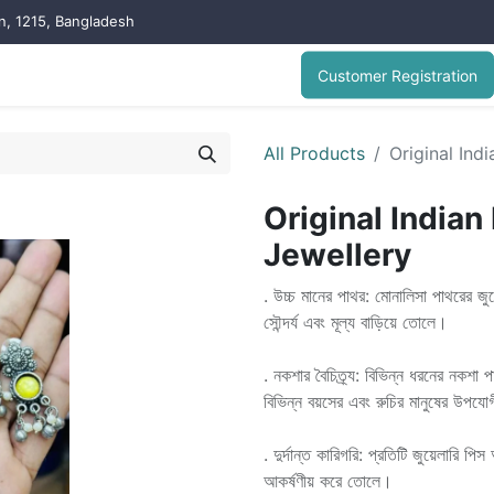
on, 1215, Bangladesh
Customer Registration
All Products
Original Ind
Original Indian
Jewellery
. উচ্চ মানের পাথর: মোনালিসা পাথরের জুয়
সৌন্দর্য এবং মূল্য বাড়িয়ে তোলে।
. নকশার বৈচিত্র্য: বিভিন্ন ধরনের নকশা
বিভিন্ন বয়সের এবং রুচির মানুষের উপযো
. দুর্দান্ত কারিগরি: প্রতিটি জুয়েলারি 
আকর্ষণীয় করে তোলে।